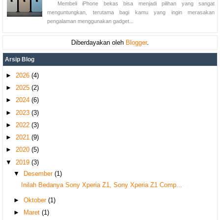
Membeli iPhone bekas bisa menjadi pilihan yang sangat
menguntungkan, terutama bagi kamu yang ingin merasakan
pengalaman menggunakan gadget...
Diberdayakan oleh
Blogger
.
Arsip Blog
►
2026
(4)
►
2025
(2)
►
2024
(6)
►
2023
(3)
►
2022
(3)
►
2021
(9)
►
2020
(5)
▼
2019
(3)
▼
Desember
(1)
Inilah Bedanya Sony Xperia Z1, Sony Xperia Z1 Comp...
►
Oktober
(1)
►
Maret
(1)