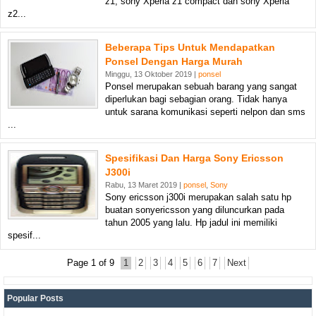
z1, sony Xperia z1 compact dan sony Xperia
z2...
Beberapa Tips Untuk Mendapatkan
Ponsel Dengan Harga Murah
Minggu, 13 Oktober 2019 |
ponsel
Ponsel merupakan sebuah barang yang sangat
diperlukan bagi sebagian orang. Tidak hanya
untuk sarana komunikasi seperti nelpon dan sms
...
Spesifikasi Dan Harga Sony Ericsson
J300i
Rabu, 13 Maret 2019 |
ponsel
,
Sony
Sony ericsson j300i merupakan salah satu hp
buatan sonyericsson yang diluncurkan pada
tahun 2005 yang lalu. Hp jadul ini memiliki
spesif...
Page 1 of 9
1
2
3
4
5
6
7
Next
Popular Posts