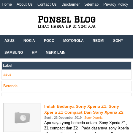
Home
About Us
Contact Us
Disclaimer
Sitemap
Privacy Policy
Ponsel Blog
Lihat Harga Hp Di Sini Aja
ASUS
NOKIA
POCO
MOTOROLA
REDMI
SONY
SAMSUNG
HP
MERK LAIN
Label
asus
Beranda
Inilah Bedanya Sony Xperia Z1, Sony
Xperia Z1 Compact Dan Sony Xperia Z2
Senin, 23 Desember 2019 |
Sony
,
Xperia
Apa saya yang berbeda antara Sony Xperia Z1,
Z1 compact dan Z2 Pada dasarnya sony Xperia