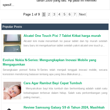
tahun 2005 yang lalu. Hp jadul ini memiliki
spesif...
Page 1 of 9
1
2
3
4
5
6
7
Next
Popular Posts
Alcatel One Touch Pixi 7 Tablet Kitkat harga murah
Alcatel kini mulai merambah ke pasar tablet dan hp murah setelah
baru baru ini mengeluarkan tablet setelah yakni alcatel one touch p...
Evolusi Nokia N-Series: Mengungkapkan Inovasi Mobile yang
Mengagumkan
Serangkaian ponsel Nokia N-Series telah menjadi tonggak inovasi mobile, secara
konsisten mendorong batasan tentang apa yang bisa dilakukan p...
Cara Agar Rambut Bayi Cepat Tumbuh
Menyaksikan bayi kita tumbuh dan berkembang adalah salah satu
kebahagiaan terbesar dalam hidup. Salah satu perkembangan yang
paling menari...
Review Samsung Galaxy S9 di Tahun 2024, Masihkah