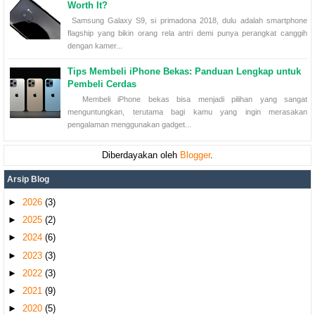
Worth It?
Samsung Galaxy S9, si primadona 2018, dulu adalah smartphone
flagship yang bikin orang rela antri demi punya perangkat canggih
dengan kamer...
Tips Membeli iPhone Bekas: Panduan Lengkap untuk
Pembeli Cerdas
Membeli iPhone bekas bisa menjadi pilihan yang sangat
menguntungkan, terutama bagi kamu yang ingin merasakan
pengalaman menggunakan gadget...
Diberdayakan oleh
Blogger
.
Arsip Blog
►
2026
(3)
►
2025
(2)
►
2024
(6)
►
2023
(3)
►
2022
(3)
►
2021
(9)
►
2020
(5)