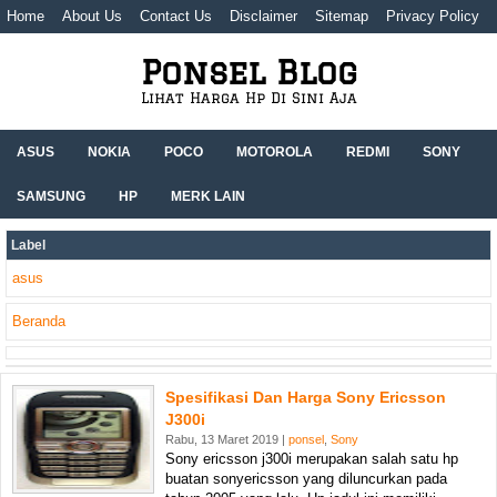
Home
About Us
Contact Us
Disclaimer
Sitemap
Privacy Policy
Ponsel Blog
Lihat Harga Hp Di Sini Aja
ASUS
NOKIA
POCO
MOTOROLA
REDMI
SONY
SAMSUNG
HP
MERK LAIN
Label
asus
Beranda
Spesifikasi Dan Harga Sony Ericsson
J300i
Rabu, 13 Maret 2019 |
ponsel
,
Sony
Sony ericsson j300i merupakan salah satu hp
buatan sonyericsson yang diluncurkan pada