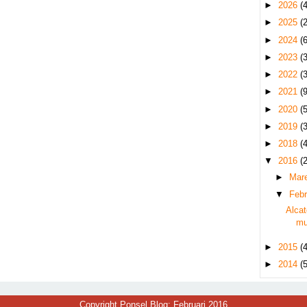
►
2026
(4
►
2025
(2
►
2024
(6
►
2023
(3
►
2022
(3
►
2021
(9
►
2020
(5
►
2019
(3
►
2018
(4
▼
2016
(2
►
Mar
▼
Febr
Alcat
mu
►
2015
(4
►
2014
(5
Copyright Ponsel Blog: Februari 2016