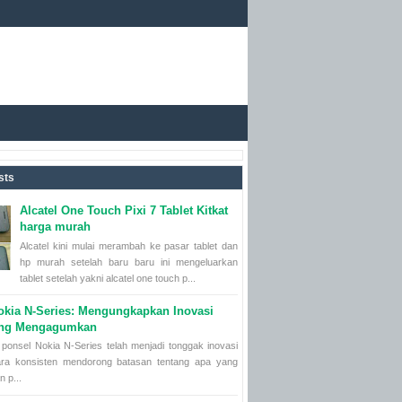
sts
Alcatel One Touch Pixi 7 Tablet Kitkat
harga murah
Alcatel kini mulai merambah ke pasar tablet dan
hp murah setelah baru baru ini mengeluarkan
tablet setelah yakni alcatel one touch p...
okia N-Series: Mengungkapkan Inovasi
ang Mengagumkan
ponsel Nokia N-Series telah menjadi tonggak inovasi
ara konsisten mendorong batasan tentang apa yang
n p...