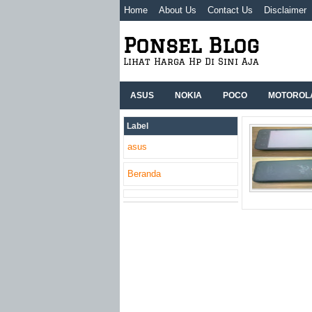
Home
About Us
Contact Us
Disclaimer
Ponsel Blog
Lihat Harga Hp Di Sini Aja
ASUS
NOKIA
POCO
MOTOROL
Label
asus
Beranda