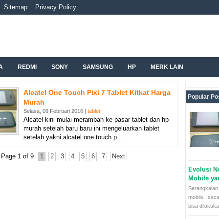
Sitemap
Privacy Policy
A
REDMI
SONY
SAMSUNG
HP
MERK LAIN
Alcatel One Touch Pixi 7 Tablet Kitkat Harga
Popular Po
Murah
Selasa, 09 Februari 2016 |
tablet
Alcatel kini mulai merambah ke pasar tablet dan hp
murah setelah baru baru ini mengeluarkan tablet
setelah yakni alcatel one touch p...
Page 1 of 9
1
2
3
4
5
6
7
Next
Evolusi N
Mobile y
Serangkaian 
mobile, sec
bisa dilakuka