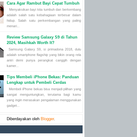
Cara Agar Rambut Bayi Cepat Tumbuh
Menyaksikan bayi kita tumbuh dan berkembang
adalah salah satu kebahagiaan terbesar dalam
hidup. Salah satu perkembangan yang paling
menari...
Review Samsung Galaxy S9 di Tahun
2024, Masihkah Worth It?
Samsung Galaxy S9, si primadona 2018, dulu
adalah smartphone flagship yang bikin orang rela
antri demi punya perangkat canggih dengan
kamer...
Tips Membeli iPhone Bekas: Panduan
Lengkap untuk Pembeli Cerdas
Membeli iPhone bekas bisa menjadi pilihan yang
sangat menguntungkan, terutama bagi kamu
yang ingin merasakan pengalaman menggunakan
gadget...
Diberdayakan oleh
Blogger
.