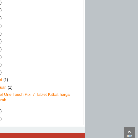
)
)
)
)
)
)
)
)
)
)
et
(1)
uari
(1)
el One Touch Pixi 7 Tablet Kitkat harga
rah
)
)