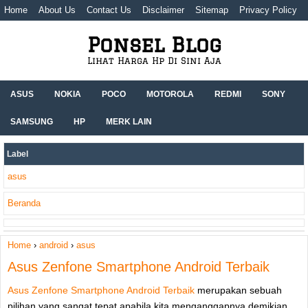
Home
About Us
Contact Us
Disclaimer
Sitemap
Privacy Policy
Ponsel Blog
Lihat Harga Hp Di Sini Aja
ASUS
NOKIA
POCO
MOTOROLA
REDMI
SONY
SAMSUNG
HP
MERK LAIN
Label
asus
Beranda
Home
›
android
›
asus
Asus Zenfone Smartphone Android Terbaik
Asus Zenfone Smartphone Android Terbaik
merupakan sebuah
pilihan yang sangat tepat apabila kita menganggapnya demikian.