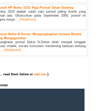
jarah HP Nokia 3310: Raja Ponsel Tahan Banting
kia 3310 adalah salah satu ponsel paling ikonik yang
rnah ada. Diluncurkan pada September 2000, ponsel ini
era menja ...
[Readmore]
olusi Nokia N-Series: Mengungkapkan Inovasi Mobile
ng Mengagumkan
rangkaian ponsel Nokia N-Series telah menjadi tonggak
vasi mobile, secara konsisten mendorong batasan tentang
...
[Readmore]
... read them below or
add one
}
entar