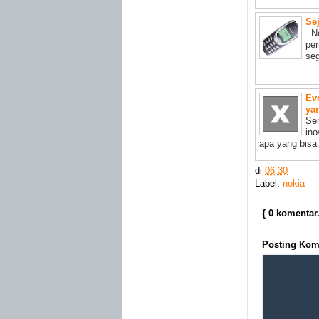
Se
No
pe
seg
Ev
ya
Se
ino
apa yang bisa 
di
06.30
Label:
nokia
{ 0 komentar
Posting Kom