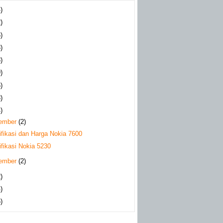
)
)
)
)
)
)
)
)
)
ember
(2)
ifikasi dan Harga Nokia 7600
fikasi Nokia 5230
ember
(2)
)
)
)