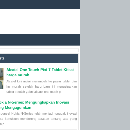
sts
Alcatel One Touch Pixi 7 Tablet Kitkat
harga murah
Alcatel kini mulai merambah ke pasar tablet dan
hp murah setelah baru baru ini mengeluarkan
tablet setelah yakni alcatel one touch p...
okia N-Series: Mengungkapkan Inovasi
ang Mengagumkan
ponsel Nokia N-Series telah menjadi tonggak inovasi
ara konsisten mendorong batasan tentang apa yang
n p...