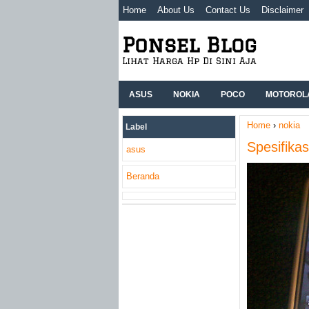
Home
About Us
Contact Us
Disclaimer
Ponsel Blog
Lihat Harga Hp Di Sini Aja
ASUS
NOKIA
POCO
MOTOROL
Home
›
nokia
Label
Spesifika
asus
Beranda