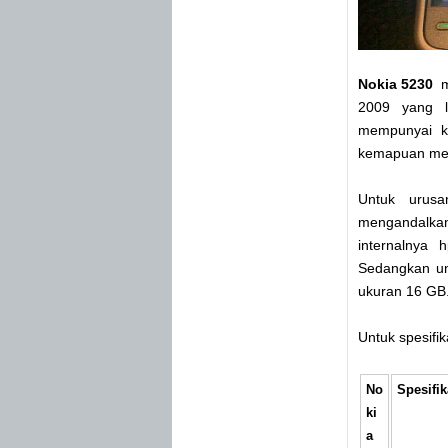
Nokia 5230
m
2009 yang l
mempunyai ka
kemapuan mer
Untuk urusa
mengandalkan
internalnya
Sedangkan un
ukuran 16 GB.
Untuk spesifik
No
Spesifik
ki
a