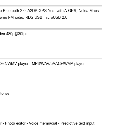
 Bluetooth 2.0, A2DP GPS Yes, with A-GPS; Nokia Maps
tereo FM radio, RDS USB microUSB 2.0
deo 480p@30fps
.264/WMV player - MP3/WAV/eAAC+/WMA player
gtones
 - Photo editor - Voice memo/dial - Predictive text input