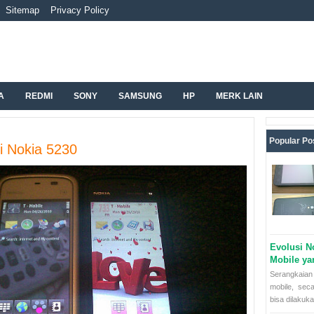
Sitemap
Privacy Policy
A
REDMI
SONY
SAMSUNG
HP
MERK LAIN
Popular Po
si Nokia 5230
Evolusi N
Mobile y
Serangkaian 
mobile, sec
bisa dilakuka