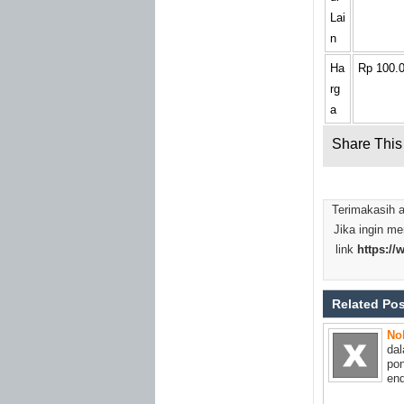
Lai
n
Ha
Rp 100.
rg
a
Share This 
Terimakasih 
Jika ingin me
link
https://
Related Po
No
da
pon
end