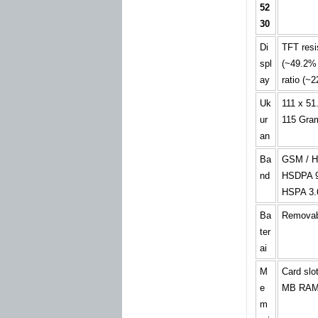
52
30
Di
TFT resi
spl
(~49.2% 
ay
ratio (~2
Uk
111 x 51
ur
115 Gra
an
Ba
GSM / H
nd
HSDPA 9
HSPA 3.
Ba
Removabl
ter
ai
M
Card slo
e
MB RA
m