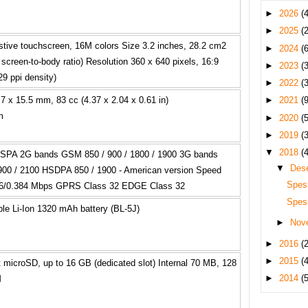
►
2026
(4
►
2025
(2
stive touchscreen, 16M colors Size 3.2 inches, 28.2 cm2
►
2024
(6
screen-to-body ratio) Resolution 360 x 640 pixels, 16:9
►
2023
(3
29 ppi density)
►
2022
(3
►
2021
(9
.7 x 15.5 mm, 83 cc (4.37 x 2.04 x 0.61 in)
m
►
2020
(5
►
2019
(3
▼
2018
(4
SPA 2G bands GSM 850 / 900 / 1800 / 1900 3G bands
▼
Des
00 / 2100 HSDPA 850 / 1900 - American version Speed
Spes
6/0.384 Mbps GPRS Class 32 EDGE Class 32
Spesi
e Li-Ion 1320 mAh battery (BL-5J)
►
Nov
►
2016
(2
►
2015
(4
t microSD, up to 16 GB (dedicated slot) Internal 70 MB, 128
►
2014
(5
M