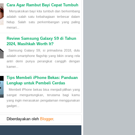
Cara Agar Rambut Bayi Cepat Tumbuh
Menyaksikan bayi kita tumbuh dan berkembang
adalah salah satu kebahagiaan terbesar dalam
hidup. Salah satu perkembangan yang paling
menari...
Review Samsung Galaxy S9 di Tahun
2024, Masihkah Worth It?
Samsung Galaxy S9, si primadona 2018, dulu
adalah smartphone flagship yang bikin orang rela
antri demi punya perangkat canggih dengan
kamer...
Tips Membeli iPhone Bekas: Panduan
Lengkap untuk Pembeli Cerdas
Membeli iPhone bekas bisa menjadi pilihan yang
sangat menguntungkan, terutama bagi kamu
yang ingin merasakan pengalaman menggunakan
gadget...
Diberdayakan oleh
Blogger
.