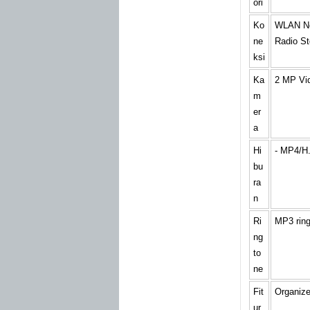
ori
Ko
WLAN No
ne
Radio S
ksi
Ka
2 MP Vi
m
er
a
Hi
- MP4/H
bu
ra
n
Ri
MP3 rin
ng
to
ne
Fit
Organizer
ur