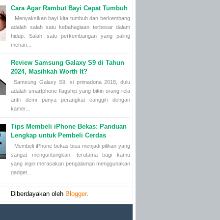
Cara Agar Rambut Bayi Cepat Tumbuh
Menyaksikan bayi kita tumbuh dan berkembang
adalah salah satu kebahagiaan terbesar dalam
hidup. Salah satu perkembangan yang paling
menari...
Review Samsung Galaxy S9 di Tahun
2024, Masihkah Worth It?
Samsung Galaxy S9, si primadona 2018, dulu
adalah smartphone flagship yang bikin orang rela
antri demi punya perangkat canggih dengan
kamer...
Tips Membeli iPhone Bekas: Panduan
Lengkap untuk Pembeli Cerdas
Membeli iPhone bekas bisa menjadi pilihan yang
sangat menguntungkan, terutama bagi kamu
yang ingin merasakan pengalaman menggunakan
gadget...
Diberdayakan oleh
Blogger
.