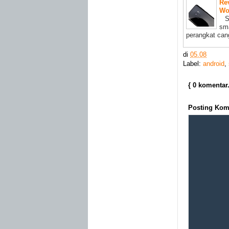
Re
Wor
Sa
sma
perangkat can
di
05.08
Label:
android
,
{ 0 komentar
Posting Kom