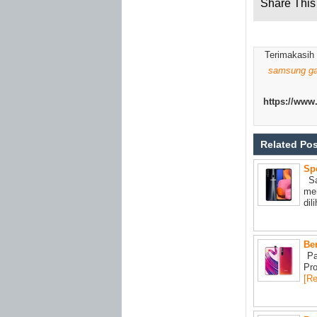
Share This 
Terimakasih
samsung ga
https://www
Related Po
Sp
Sa
me
dil
Be
Pa
Pro
[R