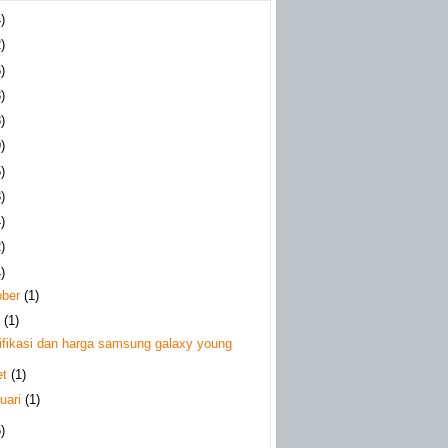
)
)
)
)
)
)
)
)
)
)
)
ober
(1)
l
(1)
ifikasi dan harga samsung galaxy young
et
(1)
uari
(1)
)