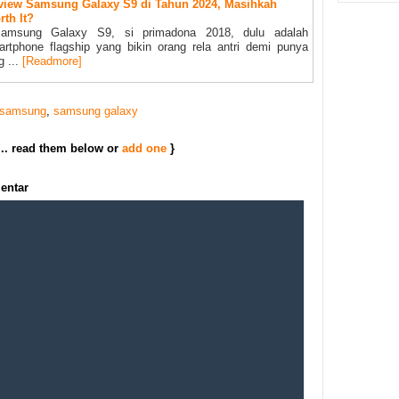
view Samsung Galaxy S9 di Tahun 2024, Masihkah
th It?
msung Galaxy S9, si primadona 2018, dulu adalah
rtphone flagship yang bikin orang rela antri demi punya
g ...
[Readmore]
samsung
,
samsung galaxy
... read them below or
add one
}
entar