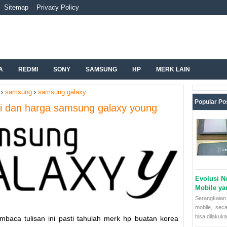
Sitemap
Privacy Policy
A
REDMI
SONY
SAMSUNG
HP
MERK LAIN
›
samsung
›
samsung galaxy
Popular Po
si dan harga samsung galaxy young
Evolusi N
Mobile y
Serangkaian 
mobile, sec
bisa dilakuka
baca tulisan ini pasti tahulah merk hp buatan korea