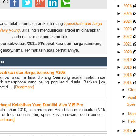
To :
►
2026
(4
►
2025
(2
►
2024
(6
 anda telah membaca artikel tentang
Spesifikasi dan harga
►
2023
(3
laxy young
. Jika ingin menduplikasi artikel ini diharapkan
►
2022
(3
anda untuk mencantumkan link
.ponsel.web.id/2015/04/spesifikasi-dan-harga-samsung-
►
2021
(9
galaxy.html
. Terimakasih atas perhatiannya.
►
2020
(5
►
2019
(3
sts
►
2018
(4
esifikasi dan Harga Samsung A20S
►
2016
(2
mpai saat ini bisa dibilang Samsung adalah salah satu
rk smartphone yang paling populer di dunia. Bahkan jika
▼
2015
(4
ihat d ...
[Readmore]
►
Okt
▼
Apri
Spes
rbagai Kelebihan Yang Dimiliki Vivo V15 Pro
da tahun 2019, secara resmi Vivo telah meluncurkan V15
►
Mar
 di India dengan fitur, spesifikasi hardware, serta perfo ...
eadmore]
►
Febr
►
2014
(5