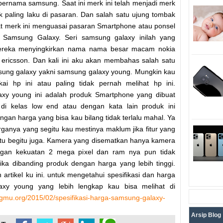
bernama samsung. Saat ini merk ini telah menjadi merk
 paling laku di pasaran. Dan salah satu ujung tombak
 merk ini menguasai pasaran Smartphone atau ponsel
h Samsung Galaxy. Seri samsung galaxy inilah yang
eka menyingkirkan nama nama besar macam nokia
ericsson. Dan kali ini aku akan membahas salah satu
sung galaxy yakni samsung galaxy young. Mungkin kau
ai hp ini atau paling tidak pernah melihat hp ini.
xy young ini adalah produk Smartphone yang dibuat
di kelas low end atau dengan kata lain produk ini
ngan harga yang bisa kau bilang tidak terlalu mahal. Ya
ganya yang segitu kau mestinya maklum jika fitur yang
tu begitu juga. Kamera yang disematkan hanya kamera
gan kekuatan 2 mega pixel dan ram nya pun tidak
 jika dibanding produk dengan harga yang lebih tinggi.
 artikel ku ini. untuk mengetahui spesifikasi dan harga
xy young yang lebih lengkap kau bisa melihat di
ogmu.org/2015/02/spesifikasi-harga-samsung-galaxy-
Arsip Blog