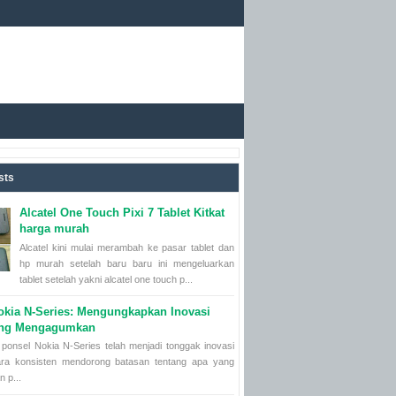
sts
Alcatel One Touch Pixi 7 Tablet Kitkat
harga murah
Alcatel kini mulai merambah ke pasar tablet dan
hp murah setelah baru baru ini mengeluarkan
tablet setelah yakni alcatel one touch p...
okia N-Series: Mengungkapkan Inovasi
ang Mengagumkan
ponsel Nokia N-Series telah menjadi tonggak inovasi
ara konsisten mendorong batasan tentang apa yang
n p...