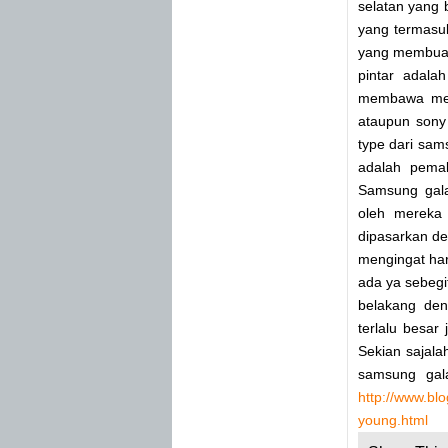
selatan yang 
yang termasuk
yang membuat
pintar adala
membawa mer
ataupun sony 
type dari sam
adalah pemak
Samsung gala
oleh mereka 
dipasarkan de
mengingat har
ada ya sebegi
belakang den
terlalu besar
Sekian sajalah
samsung gala
http://www.bl
young.html