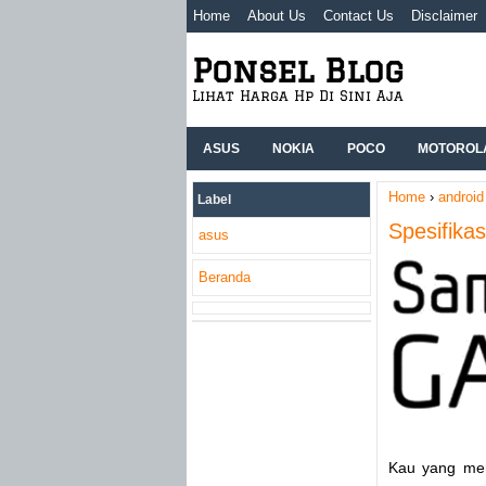
Home
About Us
Contact Us
Disclaimer
Ponsel Blog
Lihat Harga Hp Di Sini Aja
ASUS
NOKIA
POCO
MOTOROL
Home
›
android
Label
Spesifika
asus
Beranda
Kau yang mem